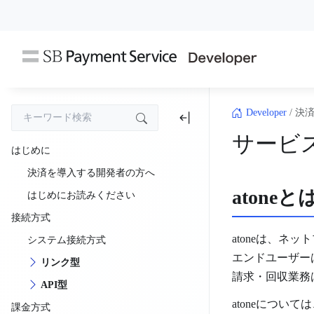
コ
ン
テ
ン
ツ
へ
ス
Developer
/
決
キ
サービ
ッ
はじめに
プ
決済を導入する開発者の方へ
atoneと
はじめにお読みください
接続方式
atoneは、
システム接続方式
エンドユーザー
リンク型
請求・回収業務
API型
atoneについ
課金方式