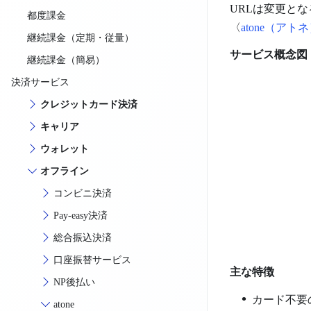
URLは変更と
都度課金
〈
atone（アト
継続課金（定期・従量）
サービス概念図
継続課金（簡易）
決済サービス
クレジットカード決済
キャリア
ウォレット
オフライン
コンビニ決済
Pay-easy決済
総合振込決済
口座振替サービス
主な特徴
NP後払い
カード不要
atone