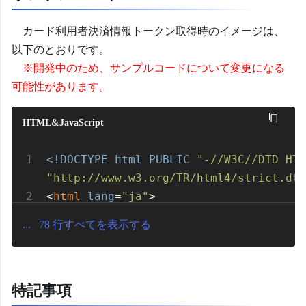
カード利用者決済情報トークン取得時のイメージは、
以下のとおりです。
※開発中のため、サンプルコードについて変更になる
可能性があります。
HTML&JavaScript
<!DOCTYPE
html
PUBLIC
"-//W3C//DTD HTM
"http://www.w3.org/TR/html4/strict.dtd
<
html
lang
=
"ja"
>
<
head
>
...
78
行すべてを表示する
<
script
type
=
"text/javascript"
src
=
"http://example.co.jp/token/js/com
tds2infotoken.js"
>
</
script
>
特記事項
<
script
type
=
"text/javascript"
>
上記
UR