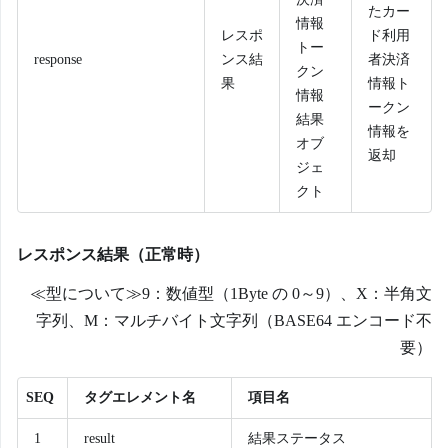
たカー
情報
レスポ
ド利用
トー
response
ンス結
者決済
クン
果
情報ト
情報
ークン
結果
情報を
オブ
返却
ジェ
クト
レスポンス結果（正常時）
≪型について≫9：数値型（1Byte の 0～9）、X：半角文
字列、M：マルチバイト文字列（BASE64 エンコード不
要）
SEQ
タグエレメント名
項目名
1
result
結果ステータス