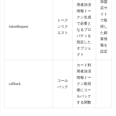
加盟
用者決済
店サ
情報トー
イト
クン生成
トーク
で取
で必要と
tokenRequest
ンリク
得し
なるプロ
エスト
た顧
パティを
客情
指定した
報を
オブジェ
設定
クト
カード利
用者決済
情報トー
コール
callback
クン取得
バック
後にコー
ルバック
する関数