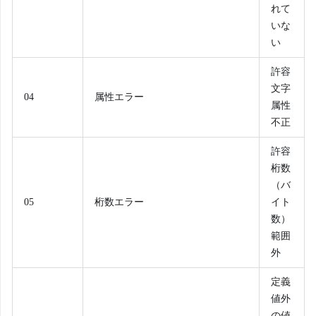
れて
いな
い
許容
文字
04
属性エラー
属性
不正
許容
桁数
（バ
05
桁数エラー
イト
数）
範囲
外
定義
値外
の値