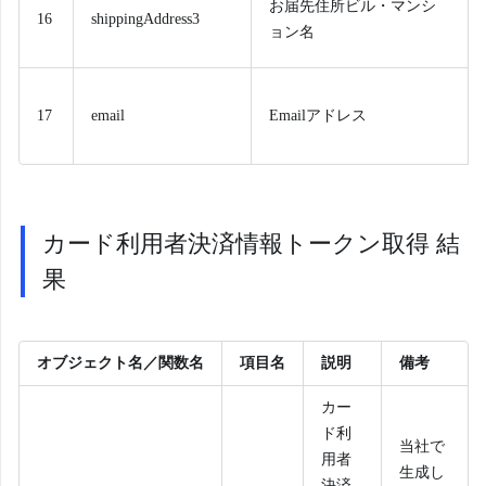
お届先住所ビル・マンシ
16
shippingAddress3
ョン名
17
email
Emailアドレス
カード利用者決済情報トークン取得 結
果
オブジェクト名／関数名
項目名
説明
備考
カー
ド利
当社で
用者
生成し
決済