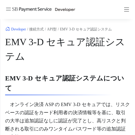
コ
ン
テ
ン
Developer
/
接続方式
/
API型
/
EMV 3-D セキュア認証システム
ツ
EMV 3-D セキュア認証シス
へ
ス
テム
キ
ッ
プ
EMV 3-D セキュア認証システムについ
て
オンライン決済 ASP の EMV 3-D セキュアでは、リスク
ベースの認証をカード利用者の決済情報等を基に、取引
の大半は追加認証なしに認証が完了とし、高リスクと判
断される取引にのみワンタイムパスワード等の追加認証