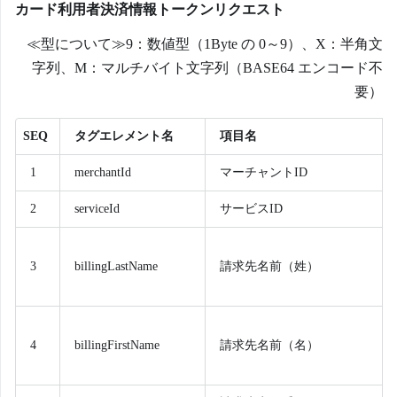
カード利用者決済情報トークンリクエスト
≪型について≫9：数値型（1Byte の 0～9）、X：半角文
字列、M：マルチバイト文字列（BASE64 エンコード不
要）
SEQ
タグエレメント名
項目名
1
merchantId
マーチャントID
2
serviceId
サービスID
3
billingLastName
請求先名前（姓）
4
billingFirstName
請求先名前（名）