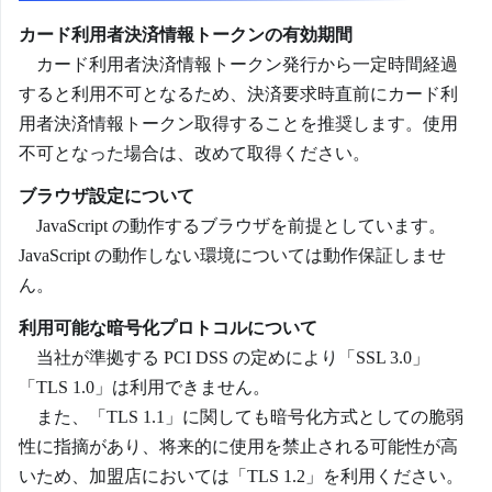
ます。
<!-- サービス開始時に別途ご案内いたします
カード利用者決済情報トークンの有効期間
function
doSubmit
(
){
カード利用者決済情報トークン発行から一定時間経過
// トークン生成ロジック呼び出し
すると利用不可となるため、決済要求時直前にカード利
com_sbps_system_tds2.
generateToken
({
用者決済情報トークン取得することを推奨します。使用
merchantId :
不可となった場合は、改めて取得ください。
document
.
getElementById
(
'merchant_id'
)
ブラウザ設定について
serviceId :
JavaScript の動作するブラウザを前提としています。
document
.
getElementById
(
'service_id'
).
JavaScript の動作しない環境については動作保証しませ
billingLastName :
ん。
document
.
getElementById
(
'billingLastNa
billingFirstName :
利用可能な暗号化プロトコルについて
document
.
getElementById
(
'billingFirstN
当社が準拠する PCI DSS の定めにより「SSL 3.0」
billingPostalCode :
「TLS 1.0」は利用できません。
document
.
getElementById
(
'billingPostal
また、「TLS 1.1」に関しても暗号化方式としての脆弱
billingCity :
性に指摘があり、将来的に使用を禁止される可能性が高
document
.
getElementById
(
'billingCity'
)
いため、加盟店においては「TLS 1.2」を利用ください。