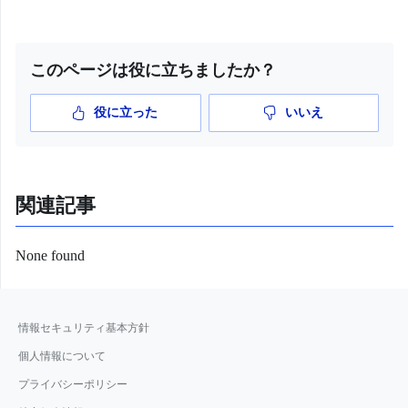
billingAddress1 :
document
.
getElementById
(
'billingAddres
billingAddress2 :
このページは役に立ちましたか？
document
.
getElementById
(
'billingAddres
billingAddress3 :
役に立った
いいえ
document
.
getElementById
(
'billingAddres
billingPhone :
document
.
getElementById
(
'billingPhone'
関連記事
workPhone :
document
.
getElementById
(
'workPhone'
).
v
None found
shippingPostalCode :
document
.
getElementById
(
'shippingPosta
shippingCity :
情報セキュリティ基本方針
document
.
getElementById
(
'shippingCity'
shippingAddress1 :
個人情報について
document
.
getElementById
(
'shippingAddre
プライバシーポリシー
shippingAddress2 :